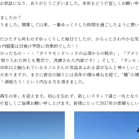
お世話になり、ありがとうございました。本年もどうぞ宜しくお願い申
ましたか？
りました。開業して以来、一番ゆっくりした時間を過ごしたように思い
だひたすら何もせずゆっくりした毎日でしたが、からっとさわやかな気
の内服薬は日焼け予防に効果的でした！）
かったもの・・・「ダイヤモンドヘッドの山頂からの眺め」、「アメリ
取り入れた何とも贅沢で、洗練された内装です）」そして、「サンセッ
30年以上踊られているカノエさんの気品あふれる姿がなんと神々しい
葉がありますが、まさに彼女の踊りには長年の積み重ねを経て、“離”の
い！頑張ろう！という内なる力を頂きました。
再生の年」を迎えます。初心を忘れず、新しいスタッフ達と一丸となり
ぞ宜しくご指導お願い申し上げます。皆様にとって2017年が素晴らし