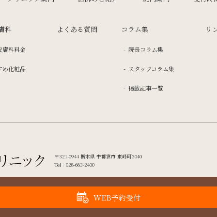
膚科
よくある質問
コラム集
リ
皮膚科料金
院長コラム集
すめ化粧品
スタッフコラム集
掲載記事一覧
〒321-0944 栃木県 宇都宮市 東峰町3040
Tel：
028-683-2400
WEB予約受付